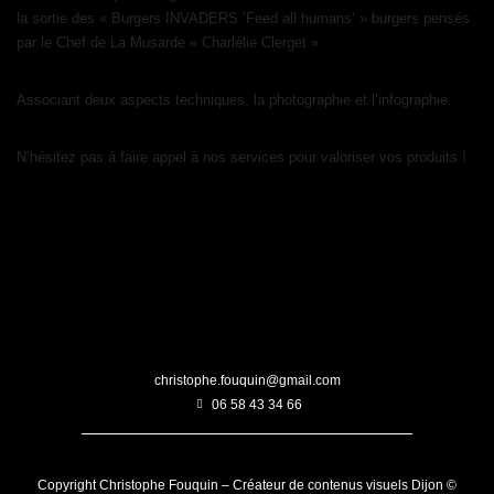
la sortie des « Burgers INVADERS ‘Feed all humans’ » burgers pensés
par le Chef de La Musarde « Charlélie Clerget ».
Associant deux aspects techniques, la photographie et l’infographie.
N’hésitez pas à faire appel à nos services pour valoriser vos produits !
christophe.fouquin@gmail.com
06 58 43 34 66
Copyright Christophe Fouquin – Créateur de contenus visuels Dijon ©